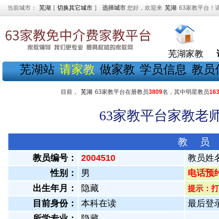
当前城市：
芜湖
[
切换其它城市
]
选择城市
您好，欢迎来
芜湖
63家教平台！
芜湖家教
芜湖站
请家教
做家教
学员信息
教员
目前，
芜湖
63家教平台在册教员
3809
名，其中明星教员
16
63家教平台家教老师
教 员
教员编号：
2004510
教员姓
性别：
男
电话预约教
出生年月：
隐藏
提示：打
目前身份：
本科在读
最后登录：
所学专业：
隐藏