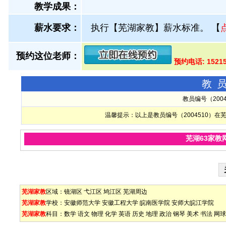
教学成果：
薪水要求：
执行【芜湖家教】薪水标准。
【
预约这位老师：
预约电话: 1521
教
教员编号（200
温馨提示：以上是教员编号（2004510）
芜湖63家教
芜湖家教
区域：
镜湖区
弋江区
鸠江区
芜湖周边
芜湖家教
学校：
安徽师范大学
安徽工程大学
皖南医学院
安师大皖江学院
芜湖家教
科目：
数学
语文
物理
化学
英语
历史
地理
政治
钢琴
美术
书法
网球