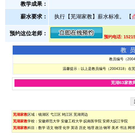
教学成果：
薪水要求：
执行【芜湖家教】薪水标准。
【
预约这位老师：
预约电话: 1521
教
教员编号（200
温馨提示：以上是教员编号（2004318）
芜湖63家教
芜湖家教
区域：
镜湖区
弋江区
鸠江区
芜湖周边
芜湖家教
学校：
安徽师范大学
安徽工程大学
皖南医学院
安师大皖江学院
芜湖家教
科目：
数学
语文
物理
化学
英语
历史
地理
政治
钢琴
美术
书法
网球