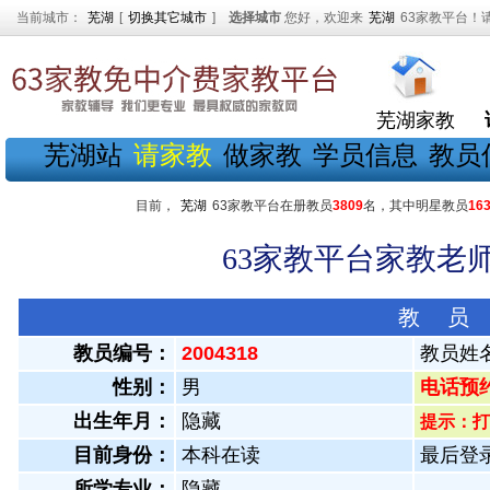
当前城市：
芜湖
[
切换其它城市
]
选择城市
您好，欢迎来
芜湖
63家教平台！
芜湖家教
芜湖站
请家教
做家教
学员信息
教员
目前，
芜湖
63家教平台在册教员
3809
名，其中明星教员
16
63家教平台家教老师
教 员
教员编号：
2004318
教员姓
性别：
男
电话预约教
出生年月：
隐藏
提示：打
目前身份：
本科在读
最后登录：
所学专业：
隐藏