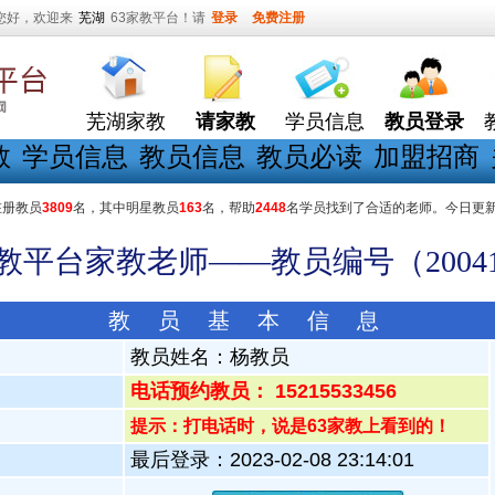
您好，欢迎来
芜湖
63家教平台！请
登录
免费注册
芜湖家教
请家教
学员信息
教员登录
教
学员信息
教员信息
教员必读
加盟招商
在册教员
3809
名，其中明星教员
163
名，帮助
2448
名学员找到了合适的老师。今日更
家教平台家教老师——教员编号（20041
教 员 基 本 信 息
教员姓名：
杨教员
电话预约教员： 15215533456
提示：打电话时，说是63家教上看到的！
最后登录：2023-02-08 23:14:01