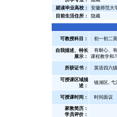
就读毕业高校：
安徽师范大
目前生活住所：
隐藏
可教授科目：
初一初二英语
有耐心、
自我描述、特长
展示
：
课程教学和
所获证书
：
英语四六
可授课区域描
镜湖区, 弋
述：
可授课时间：
时间面议
家教简历：
学员评价：