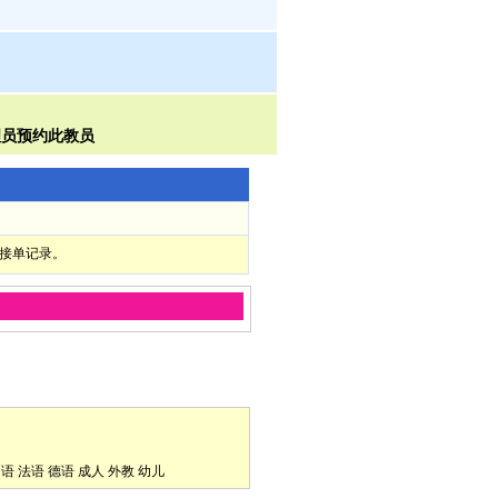
部接单记录。
口语
法语
德语
成人
外教
幼儿