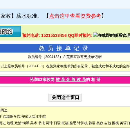
湖家教】薪水标准。
【
点击这里查看资费参考
】
预约电话: 15215533456 QQ即时预约:
教员接单记录
教员编号（2004133）在芜湖家教暂无接单记录!
以上是教员编号（2004133）在芜湖家教接单的所有记录，包含成功和不成功的全
芜湖63家教网
推 荐 金 牌 教 员
的 相 册
湖周边
学
皖南医学院
安师大皖江学院
历史
地理
政治
钢琴
美术
书法
网球
日语
托福
雅思
计算机
韩语
奥数
吉他
围棋
英语