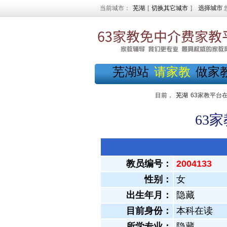
当前城市：
芜湖
[
切换其它城市
]
选择城市
芜湖站
请家教
做家
目前，
芜湖
63家教平台
63
教员编号：
2004133
性别：
女
出生年月：
隐藏
目前身份：
本科在读
所学专业：
隐藏