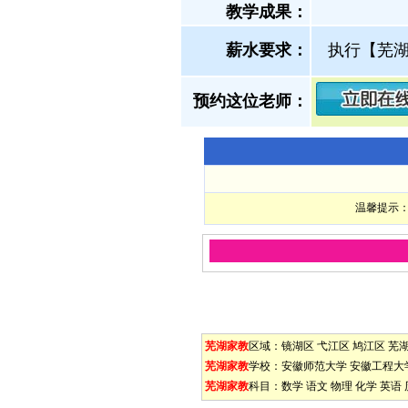
教学成果：
薪水要求：
执行【芜
预约这位老师：
温馨提示：
芜湖家教
区域：
镜湖区
弋江区
鸠江区
芜
芜湖家教
学校：
安徽师范大学
安徽工程大
芜湖家教
科目：
数学
语文
物理
化学
英语