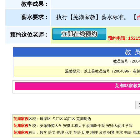
教学成果：
薪水要求：
执行【芜湖家教】薪水标准。
【
预约这位老师：
预约电话: 1521
教
教员编号（200
温馨提示：以上是教员编号（2004096）
芜湖63家教
芜湖家教
区域：
镜湖区
弋江区
鸠江区
芜湖周边
芜湖家教
学校：
安徽师范大学
安徽工程大学
皖南医学院
安师大皖江学院
芜湖家教
科目：
数学
语文
物理
化学
英语
历史
地理
政治
钢琴
美术
书法
网球