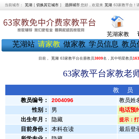
当前城市：
芜湖
[
切换其它城市
]
选择城市
您好，欢迎来
芜湖
63家教平台！
芜湖家教
芜湖站
请家教
做家教
学员信息
教员
目前，
芜湖
63家教平台在册教员
3809
名，其中明星教员
16
63家教平台家教老师
教 员
教员编号：
2004096
教员姓
性别：
男
电话预约教
出生年月：
隐藏
提示：打
目前身份：
本科在读
最后登录：
所学专业：
隐藏