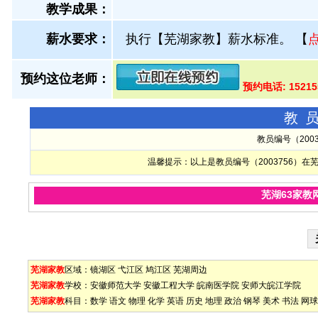
教学成果：
薪水要求：
执行【芜湖家教】薪水标准。
【
预约这位老师：
预约电话: 15215
教
教员编号（200
温馨提示：以上是教员编号（2003756）
芜湖63家教
芜湖家教
区域：
镜湖区
弋江区
鸠江区
芜湖周边
芜湖家教
学校：
安徽师范大学
安徽工程大学
皖南医学院
安师大皖江学院
芜湖家教
科目：
数学
语文
物理
化学
英语
历史
地理
政治
钢琴
美术
书法
网球