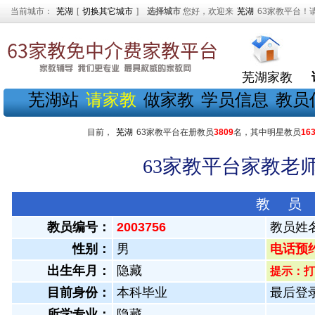
当前城市：
芜湖
[
切换其它城市
]
选择城市
您好，欢迎来
芜湖
63家教平台！
芜湖家教
芜湖站
请家教
做家教
学员信息
教员
目前，
芜湖
63家教平台在册教员
3809
名，其中明星教员
16
63家教平台家教老师
教 员
教员编号：
2003756
教员姓
性别：
男
电话预约教
出生年月：
隐藏
提示：打
目前身份：
本科毕业
最后登录：
所学专业：
隐藏