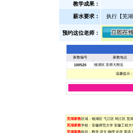
教学成果：
薪水要求：
执行【芜湖
预约这位老师：
家教编号
家教地点
镜湖区.安师大附近
100520
温馨提示：
芜湖家教
区域：
镜湖区
弋江区
鸠江区
芜
芜湖家教
学校：
安徽师范大学
安徽工程大
芜湖家教
科目：
数学
语文
物理
化学
英语