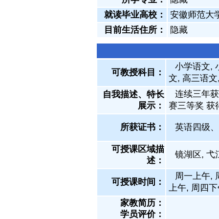
就读毕业高校：
安徽师范大
目前生活住所：
隐藏
小学语文, 
可教授科目：
文, 高三语文
连续三年获
自我描述、特长
展示
：
赛三等奖 
所获证书
：
英语四级、
可授课区域描
镜湖区, 弋
述：
周一上午, 
可授课时间：
上午, 周四下
家教简历：
学员评价：