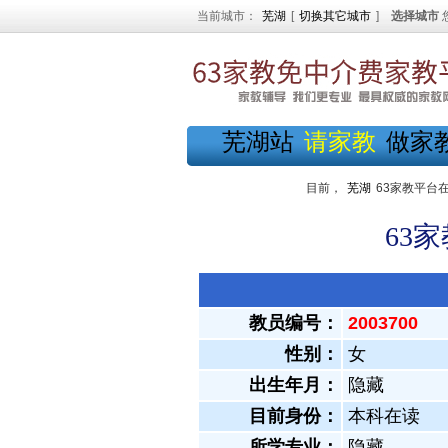
当前城市：
芜湖
[
切换其它城市
]
选择城市
芜湖站
请家教
做家
目前，
芜湖
63家教平台
63
教员编号：
2003700
性别：
女
出生年月：
隐藏
目前身份：
本科在读
所学专业：
隐藏