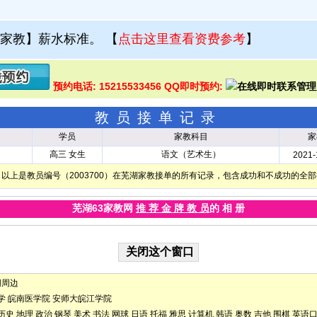
家教】薪水标准。
【
点击这里查看资费参考
】
预约电话: 15215533456 QQ即时预约:
教员接单记录
学员
家教科目
家
高三 女生
语文（艺术生）
2021-
以上是教员编号（2003700）在芜湖家教接单的所有记录，包含成功和不成功的全
芜湖63家教网
推 荐 金 牌 教 员
的 相 册
湖周边
学
皖南医学院
安师大皖江学院
历史
地理
政治
钢琴
美术
书法
网球
日语
托福
雅思
计算机
韩语
奥数
吉他
围棋
英语