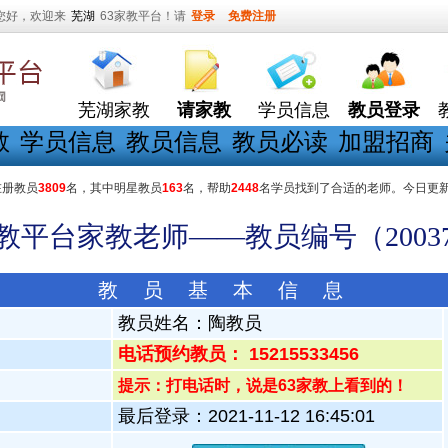
您好，欢迎来
芜湖
63家教平台！请
登录
免费注册
芜湖家教
请家教
学员信息
教员登录
教
学员信息
教员信息
教员必读
加盟招商
在册教员
3809
名，其中明星教员
163
名，帮助
2448
名学员找到了合适的老师。今日更
家教平台家教老师——教员编号（20037
教 员 基 本 信 息
教员姓名：
陶教员
电话预约教员： 15215533456
提示：打电话时，说是63家教上看到的！
最后登录：2021-11-12 16:45:01