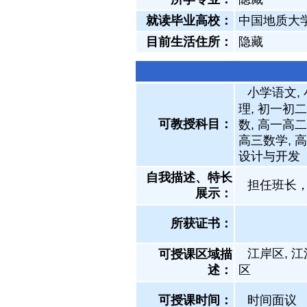
就读毕业高校：
中国地质大
目前生活住所：
隐藏
小学语文,
理, 初一初二
可教授科目：
数, 高一高
高三数学, 
设计与开发
自我描述、特长
担任班长
展示
：
所获证书
：
江岸区, 江
可授课区域描
述：
区
可授课时间：
时间面议