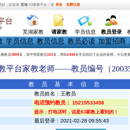
您好，欢迎来
芜湖
63家教平台！请
登录
免费注册
芜湖家教
请家教
学员信息
教员登录
教
学员信息
教员信息
教员必读
加盟招商
在册教员
3809
名，其中明星教员
163
名，帮助
2448
名学员找到了合适的老师。今日更
家教平台家教老师——教员编号（20035
教 员 基 本 信 息
教员姓名：
王教员
电话预约教员： 15215533456
提示：打电话时，说是63家教上看到的！
最后登录：2021-02-28 09:55:43