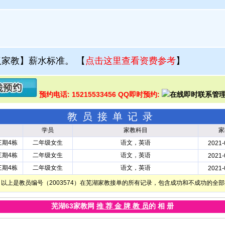
汉家教】薪水标准。
【
点击这里查看资费参考
】
预约电话: 15215533456 QQ即时预约:
教员接单记录
学员
家教科目
家
三期4栋
二年级女生
语文，英语
2021-
三期4栋
二年级女生
语文，英语
2021-
三期4栋
二年级女生
语文，英语
2021-
以上是教员编号（2003574）在芜湖家教接单的所有记录，包含成功和不成功的全
芜湖63家教网
推 荐 金 牌 教 员
的 相 册