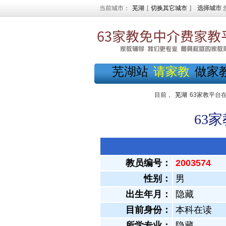
当前城市：
芜湖
[
切换其它城市
]
选择城市
芜湖站
请家教
做家
目前，
芜湖
63家教平台
63
教员编号：
2003574
性别：
男
出生年月：
隐藏
目前身份：
本科在读
所学专业：
隐藏