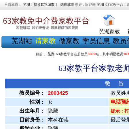
当前城市：
芜湖
[
切换其它城市
]
选择城市
您好，欢迎来
芜湖
63家教平台！
芜湖家教
芜湖站
请家教
做家教
学员信息
教员
目前，
芜湖
63家教平台在册教员
3809
名，其中明星教员
16
63家教平台家教老师
教 员
教员编号：
2003425
教员姓
性别：
女
电话预约教
出生年月：
隐藏
提示：打
目前身份：
本科在读
最后登录：
所学专业：
隐藏