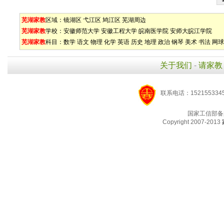
芜湖家教
区域：
镜湖区
弋江区
鸠江区
芜湖周边
芜湖家教
学校：
安徽师范大学
安徽工程大学
皖南医学院
安师大皖江学院
芜湖家教
科目：
数学
语文
物理
化学
英语
历史
地理
政治
钢琴
美术
书法
网球
关于我们
-
请家教
联系电话：1521553345
国家工信部备
Copyright 2007-2013