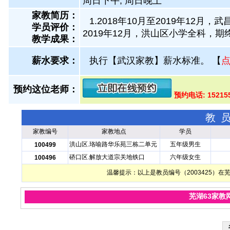
周日下午, 周日晚上
家教简历：
1.2018年10月至2019年12
学员评价：
2019年12月，洪山区小学全科，期
教学成果：
薪水要求：
执行【武汉家教】薪水标准。
【
预约这位老师：
预约电话: 15215
教
家教编号
家教地点
学员
洪山区.珞喻路华乐苑三栋二单元
五年级男生
100499
硚口区.解放大道宗关地铁口
六年级女生
100496
温馨提示：以上是教员编号（2003425）
芜湖63家教