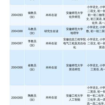
小学语文, 小学
二语文, 初一
储教员
安徽师范大学
2004393
本科在读
初一初二物理,
(女)
化学师范
文, 初三英语, 
化学, 高
小学语文, 小学
马教员
安徽师范大学
2004388
研究生在读
数, 初一初二
(女)
地理学
安徽信息工程学院
小学语文, 小学
李教员
2004387
本科在读
电气工程及其自动
二语文, 初一
(女)
化
英语
崔教员
安徽师范大学
小学语文, 小学
2004366
本科在读
(女)
英语师范
三英语, 高
小学语文, 小学
二英语, 初一
陶教员
安徽工程大学
初一初二化学, 
本科在读
2004360
(女)
人工智能
三化学, 高一
高一高二化学, 