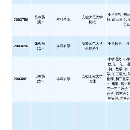
小学奥数, 初三
吕教员
安徽师范大学
本科毕业
数, 高三英语, 
2003756
(男)
机械
语四
张教员
安徽师范大学
小学数学, 小学
本科在读
2003690
(女)
生物科学
小学语文, 小学
数, 初一初二语
初二数学, 初
学, 初三语文, 
田教员
安徽工程大学
2003681
本科在读
物理, 初三化学,
(女)
管理
中奥数, 高一
高一高二数学,
化学, 高三语文,
三物理, 高三化