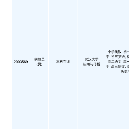
小学奥数, 初
学, 初三英语, 
胡教员
武汉大学
本科在读
高二语文, 高
2003569
(男)
新闻与传播
学, 高三语文, 
历史