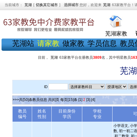
当前城市：
芜湖
[
切换其它城市
]
选择城市
您好，欢迎来
芜湖
63家教平台！
芜湖家教
芜湖站
请家教
做家教
学员信息
教员
目前，
芜湖
63家教平台在册教员
3809
名，其中明星教员
16
芜湖
ID
>>>共[50]条教员信息 共[4]页 每页[15]条
[1]
2
[3]
[4]
教员
姓名
目前身份
学校
编号
性别
学历
专业
小学语文, 小学
数, 初一初二语
初二数学, 初