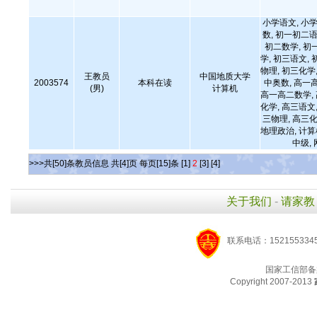
小学语文, 小学
数, 初一初二语
初二数学, 初
学, 初三语文, 
物理, 初三化学,
王教员
中国地质大学
2003574
本科在读
中奥数, 高一
(男)
计算机
高一高二数学,
化学, 高三语文,
三物理, 高三化
地理政治, 计
中级,
>>>共[50]条教员信息 共[4]页 每页[15]条
[1]
2
[3]
[4]
关于我们
-
请家教
联系电话：1521553345
国家工信部备
Copyright 2007-2013