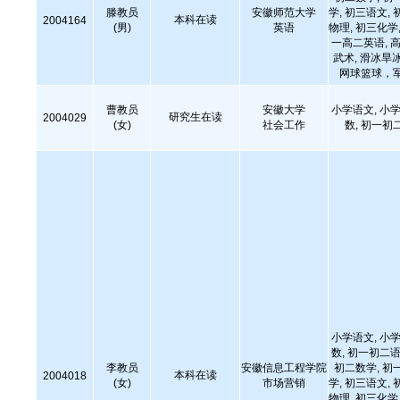
滕教员
安徽师范大学
学, 初三语文, 
本科在读
2004164
(男)
英语
物理, 初三化学,
一高二英语, 高
武术, 滑冰旱冰
网球篮球，
曹教员
安徽大学
小学语文, 小学
研究生在读
2004029
(女)
社会工作
数, 初一初
小学语文, 小学
数, 初一初二语
李教员
安徽信息工程学院
初二数学, 初
本科在读
2004018
(女)
市场营销
学, 初三语文, 
物理, 初三化学,