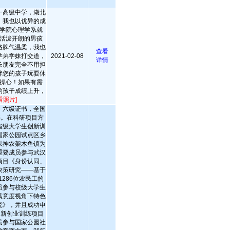
一高级中学，湖北
，我也以优异的成
学院心理学系就
活泼开朗的男孩
格脾气温柔，我也
查看
学弟学妹打交道，
2021-02-08
详情
长朋友完全不用担
伴您的孩子玩耍休
操心！如果有需
的孩子成绩上升，
看照片]
、六级证书，全国
证书。在科研项目方
省级大学生创新训
国家公园试点区乡
以神农架木鱼镇为
重要成员参与武汉
项目《身份认同、
决策研究——基于
286位农民工的
员参与校级大学生
满意度视角下特色
究》，并且成功申
创新创业训练项目
民参与国家公园社