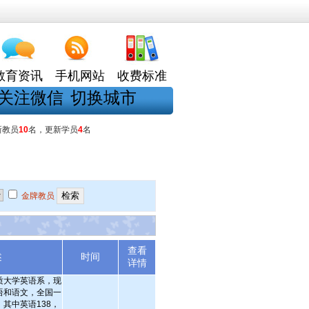
教育资讯
手机网站
收费标准
关注微信
切换城市
新教员
10
名，更新学员
4
名
金牌教员
查看
述
时间
详情
质大学英语系，现
语和语文，全国一
，其中英语138，