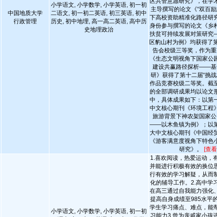
区共管意愿研究》，在学
小学语文, 小学数学, 小学英语, 初一初
主导撰写的论文《“双百励
中国地质大学
二语文, 初一初二英语, 初三英语, 初中
下高校资助精准化路径研
行政管理
历史, 初中地理, 高一高二英语, 高中历
身份参与撰写的论文《乡
史地理政治
扶贫可持续发展对策研究
区豹山村为例》均获得了第
告会校级三等奖，作为重
《生态文明视角下国家公
建设共赢路径探析——基
研》获得了第十二届“挑战
作品竞赛校级二等奖。截
的全部调研成果均以论文
中，具体成果如下：以第
中文核心期刊《环境工程
旅游背景下神农架国家公
——以木鱼镇为例》；以
大中文核心期刊《中国经
《游客满意度视角下特色
研究》。
[查看
1.喜欢阅读，热爱运动，
并能进行积极有效的换位
行有效的学习解疑，从而
化的辅导工作。2.高中学
在高三通过自我能力强化
提高自身成绩至985水平
学生学习痛点、难点，能
小学语文, 小学数学, 小学英语, 初一初
习能力3.曾为亲戚家小孩