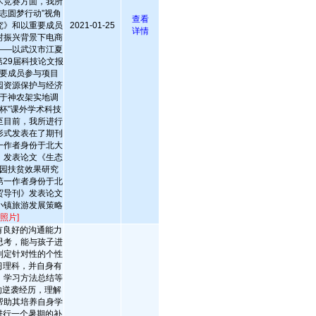
术竞赛方面，我所
志圆梦行动”视角
查看
究》和以重要成员
2021-01-25
详情
村振兴背景下电商
——以武汉市江夏
29届科技论文报
要成员参与项目
园资源保护与经济
于神农架实地调
杯”课外学术科技
至目前，我所进行
形式发表在了期刊
一作者身份于北大
》发表论文《生态
园扶贫效果研究
第一作者身份于北
贸导刊》发表论文
小镇旅游发展策略
照片]
有良好的沟通能力
思考，能与孩子进
制定针对性的个性
习理科，并自身有
、学习方法总结等
的逆袭经历，理解
帮助其培养自身学
进行一个暑期的补