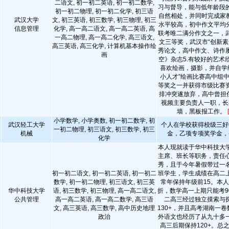
二语文, 初一初二英语, 初一初二数学,
习与督导，能与低年龄段
初一初二物理, 初一初二化学, 初三语
自然相处，并同时完成家教
武汉大学
文, 初三英语, 初三数学, 初三物理, 初三
水平较高，初中作文平均分
信息管理
化学, 高一高二语文, 高一高二英语, 高
联考唯二满分作文之一，
一高二物理, 高一高二化学, 高三语文,
文三等奖，武汉市“创新素
高三英语, 高三化学, 计算机基本操作绘
秀论文，高中作文、诗作
画
空》杂志5.有较好的艺术
喜欢绘画，摄影，并自学
小人才”绘画比赛高中组
等奖之一并获得市级比赛
排冲突遂放弃，高中曾担任
视频主要负责人一职，长
墙，黑板报工作。
小学数学, 小学奥数, 初一初二数学, 初
武汉轻工大学
个人在学校获得校级三好
一初二物理, 初三语文, 初三数学, 初三
机械
金，乙项专项奖学金，
化学
本人现就读于华中科技大
主席、班长等职务，责任
秀，且于今年暑假带过一
初一初二语文, 初一初二英语, 初一初二
班学生，学生成绩在高二
数学, 初一初二物理, 初三语文, 初三英
常年保持年级前15。本
华中科技大学
语, 初三数学, 初三物理, 高一高二语文,
折，数学高一上期只能考9
公共管理
高一高二英语, 高一高二数学, 高三语
二高三经过独立摸索与
文, 高三英语, 高三数学, 高中历史地理
130+，并且高考湖南一卷
政治
外语文也经历了从九十多
高三后期保持120+。总