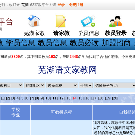
您好，欢迎来
芜湖
63家教平台！请
登录
免费注册
芜湖家教
请家教
学员信息
教员登录
教
学员信息
教员信息
教员必读
加盟招商
在册教员
3809
名，其中明星教员
163
名，帮助
2448
名学员找到了合适的老师。今日更
芜湖语文家教网
条
[1]
[2]
[3]
[4]
[5]
[6]
[7]
[8]
[9]
[10]
[11]
[12]
[13]
14
[15]
[16]
[17]
[18]
[19]
[20]
学校
可教授课程
自我描
专业
我叫高林，就读于中国地
大四，我的优势科目是英
卷我的高考总分是586分