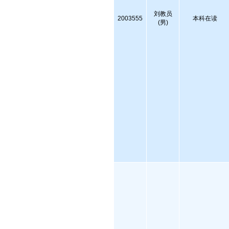
刘教员
2003555
本科在读
(男)