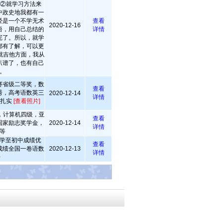
 ②就学习方法来
中政史地我都有一
经是一个不学无术
查看
2020-12-16
悟，用自己总结的
详情
完了。所以，就学
都有了解，可以更
就吉他方面，我从
扒谱了，也有自己
。
赛省级二等奖，数
查看
秀，高考语数英三
2020-12-14
详情
础扎实
[查看照片]
6，计算机四级，亚
查看
国家励志奖学金，
2020-12-14
详情
等
学至初中成绩优
查看
成绩全国一卷语数
2020-12-13
详情
+