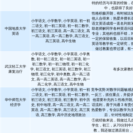
特的经历与丰富的经验，
中，也获得了良好
性格积极开朗，有时候比
他人合得来；热爱并擅长
小学语文, 小学数学, 小学英语, 初一初
语文英语成绩一直名列前
二语文, 初一初二英语, 初一初二数学,
中国地质大学
助老师解同学各种英语问
初三语文, 初三英语, 高一高二语文, 高
英语
专业；其他科也很不错，
一高二英语, 高一高二数学, 高三语文,
一定的保留收集，以后目
高三英语, 高中生物
英语等教学有一定研究，
做过教案也带过课，有
小学语文, 小学数学, 小学英语, 小学奥
数, 初一初二语文, 初一初二英语, 初一
初二数学, 初一初二物理, 初一初二化
武汉轻工大学
学, 初三语文, 初三英语, 初三数学, 初三
有多次家教
康复治疗
物理, 初三化学, 初中奥数, 高一高二语
文, 高一高二英语, 高一高二数学, 高一
高二化学, 高三语文, 高中生物
小学语文, 小学数学, 小学英语, 初一初
竞争优势:对数学问题敏感
二语文, 初一初二英语, 初一初二数学,
一反三，抓住重点，并提供
华中师范大学
初三语文, 初三英语, 初三数学, 初中历
他需要补充的:1.性格开朗,
经济学
史, 初中地理, 高一高二语文, 高一高二
话流利，善于沟通 3 有责
英语, 高一高二数学, 高三语文, 高三英
热爱数学，专业以数学为主
语, 高三数学, 高中历史地理政治
后，针对性地制定
①就经验来说，我做过几
学生，初三，从70分到中
教，我还做过酒店前台，