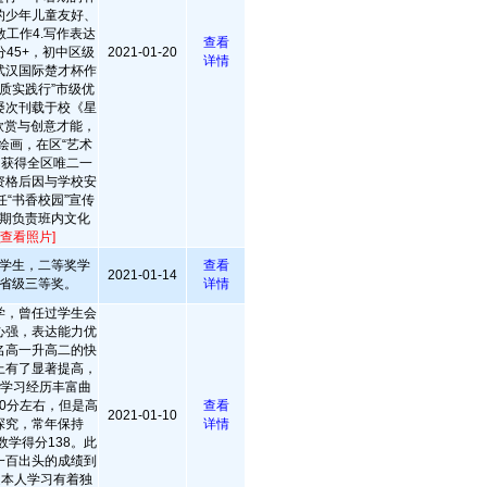
的少年儿童友好、
工作4.写作表达
查看
45+，初中区级
2021-01-20
详情
武汉国际楚才杯作
质实践行”市级优
屡次刊载于校《星
欣赏与创意才能，
绘画，在区“艺术
中获得全区唯二一
资格后因与学校安
“书香校园”宣传
期负责班内文化
[查看照片]
学生，二等奖学
查看
2021-01-14
省级三等奖。
详情
学，曾任过学生会
心强，表达能力优
名高一升高二的快
上有了显著提高，
人学习经历丰富曲
0分左右，但是高
查看
2021-01-10
探究，常年保持
详情
数学得分138。此
一百出头的成绩到
之本人学习有着独