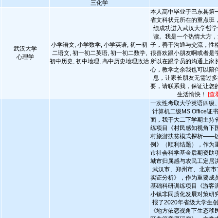
三化学
本人高中毕业于巴东县第
省文科状元所在的重点班
绩成功进入武汉大学哲学
读。我是一个热情大方，
小学语文, 小学数学, 小学英语, 初一初
子，善于沟通与交流，性
武汉大学
二语文, 初一初二英语, 初一初二数学,
很喜欢跟小朋友啊或者是
心理学
初中历史, 初中地理, 高中历史地理政治
所以在跟学员的沟通上家
心，教学之余我也可以陪
息，让家长朋友无需过多
要，请联系我，保证让您
生活愉快！
[查
一次性考取大学英语四级
计算机二级MS Office
面，我于大二下学期主持
练项目《村民感知视角下
村旅游扶贫模式探析——
例》（顺利结题），作为
市社会科学基金后期资助
城市归属感与农民工定居
武汉市、郑州市、北京市1
实证分析》，作为重要成
基础科研训练项目《游客
小镇非同质化发展对策研
报了2020年省级大学生
《地方依恋视角下生态移