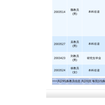
魏教员
本科在读
2003514
(男)
吴教员
本科在读
2003527
(男)
刘教员
2003423
研究生毕业
(男)
侯教员
2003524
本科在读
(女)
>>>共[295]条教员信息 共[20]页 每页[15]