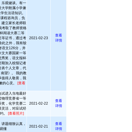
律，乐观健谈。有一
质大学附属小学兼
级学生法语知识。
语课程咨询员，负
，建立家长老师联
我考取了教师资格
杯阅读大赛二等
查看
奖等证书，通过考
2021-02-23
详情
除此之外，我有较
语文126分，并
作文大赛国家一等
优秀奖，语文报杯
时期加入校报记者
发表个人文章，代
南望》。 我的教
事值得人敬畏，我
嫩的心灵。
[查看
免试进入当地最好
过物理竞赛省一等
查看
等奖，化学竞赛二
2021-02-22
详情
维灵活，对应试经
守约。
[查看照片]
，讲题细致认真，
查看
2021-02-21
易懂
详情