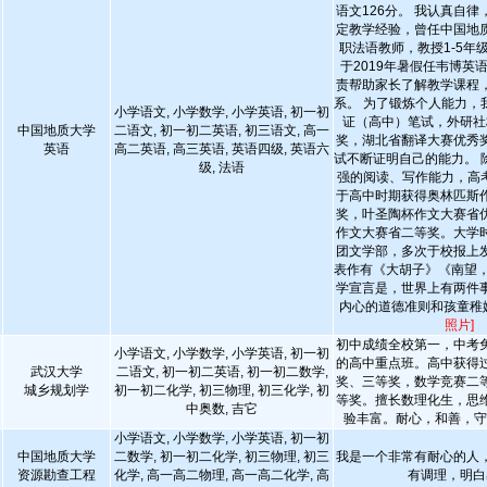
语文126分。 我认真自
定教学经验，曾任中国地
职法语教师，教授1-5年
于2019年暑假任韦博英
责帮助家长了解教学课程
系。 为了锻炼个人能力，
小学语文, 小学数学, 小学英语, 初一初
证（高中）笔试，外研社
中国地质大学
二语文, 初一初二英语, 初三语文, 高一
奖，湖北省翻译大赛优秀
英语
高二英语, 高三英语, 英语四级, 英语六
试不断证明自己的能力。 
级, 法语
强的阅读、写作能力，高考
于高中时期获得奥林匹斯
奖，叶圣陶杯作文大赛省
作文大赛省二等奖。大学
团文学部，多次于校报上
表作有《大胡子》《南望，
学宣言是，世界上有两件
内心的道德准则和孩童稚
照片]
初中成绩全校第一，中考
小学语文, 小学数学, 小学英语, 初一初
的高中重点班。高中获得
武汉大学
二语文, 初一初二英语, 初一初二数学,
奖、三等奖，数学竞赛二
城乡规划学
初一初二化学, 初三物理, 初三化学, 初
等奖。擅长数理化生，思
中奥数, 吉它
验丰富。耐心，和善，
小学语文, 小学数学, 小学英语, 初一初
中国地质大学
二数学, 初一初二化学, 初三物理, 初三
我是一个非常有耐心的人
资源勘查工程
化学, 高一高二物理, 高一高二化学, 高
有调理，明白