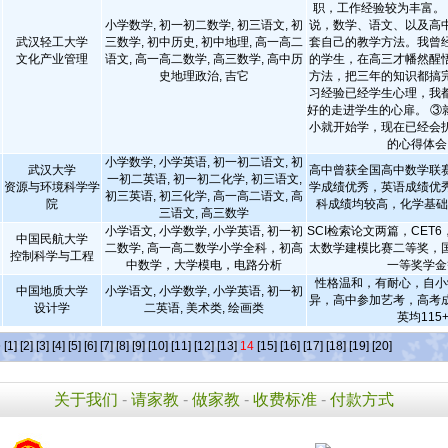
职，工作经验较为丰富。
小学数学, 初一初二数学, 初三语文, 初
说，数学、语文、以及高
武汉轻工大学
三数学, 初中历史, 初中地理, 高一高二
套自己的教学方法。我曾
文化产业管理
语文, 高一高二数学, 高三数学, 高中历
的学生，在高三才幡然醒
史地理政治, 吉它
方法，把三年的知识都搞
习经验已经学生心理，我
好的走进学生的心扉。 ③
小就开始学，现在已经会
的心得体会
小学数学, 小学英语, 初一初二语文, 初
武汉大学
高中曾获全国高中数学联
一初二英语, 初一初二化学, 初三语文,
资源与环境科学学
学成绩优秀，英语成绩优
初三英语, 初三化学, 高一高二语文, 高
院
科成绩均较高，化学基
三语文, 高三数学
小学语文, 小学数学, 小学英语, 初一初
SCI检索论文两篇，CET
中国民航大学
二数学, 高一高二数学小学全科，初高
太数学建模比赛二等奖，
控制科学与工程
中数学，大学模电，电路分析
一等奖学金
性格温和，有耐心，自小
中国地质大学
小学语文, 小学数学, 小学英语, 初一初
异，高中参加艺考，高考
设计学
二英语, 美术类, 绘画类
英均115
条
[1]
[2]
[3]
[4]
[5]
[6]
[7]
[8]
[9]
[10]
[11]
[12]
[13]
14
[15]
[16]
[17]
[18]
[19]
[20]
关于我们
-
请家教
-
做家教
-
收费标准
-
付款方式