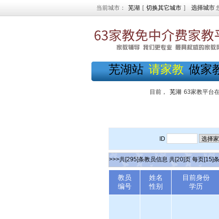
当前城市：
芜湖
[
切换其它城市
]
选择城市
芜湖站
请家教
做家
目前，
芜湖
63家教平台
ID
>>>共[295]条教员信息 共[20]页 每页[15]
教员
姓名
目前身份
编号
性别
学历