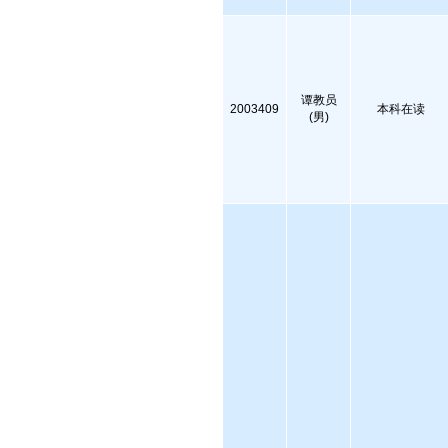
谭教员
2003409
本科在读
(男)