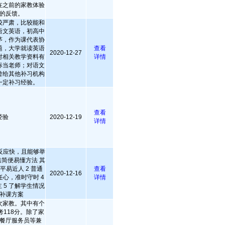
在之前的家教体验
的反馈。
较严肃，比较能和
语文英语，初高中
茅，作为课代表协
题，大学就读英语
查看
2020-12-27
对相关教学资料有
详情
标当老师；对语文
曾给其他补习机构
一定补习经验。
查看
经验
2020-12-19
详情
反应快，且能够举
简便易懂方法 其
平易近人 2 普通
查看
2020-12-16
任心，准时守时 4
详情
 5 了解学生情况
补课方案
次家教。其中有个
考118分。除了家
餐厅服务员等兼