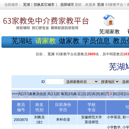
当前城市：
芜湖
[
切换其它城市
]
选择城市
您好，欢迎来
芜湖
63家教平台！
芜湖家教
芜湖站
请家教
做家教
学员信息
教员
目前，
芜湖
63家教平台在册教员
3809
名，其中明星教员
16
芜湖
ID
>>>共[157]条教员信息 共[11]页 每页[15]条
[1]
[2]
[3]
[4]
[5]
[6]
[7]
8
[9]
[10]
[11
教员
姓名
目前身份
学校
编号
性别
学历
专业
刘教员
安徽师范大学
小学英语, 初一
本科在读
2003870
(女)
英语师范
小学数学, 小学