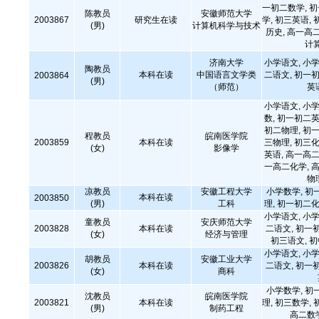
一初二数学, 
陈教员
安徽师范大学
2003867
研究生在读
学, 初三英语, 
(男)
计算机科学与技术
历史, 高一高
计
济南大学
小学语文, 小学
陶教员
本科在读
中国语言文学类
二语文, 初一初
2003864
(男)
（师范）
英
小学语文, 小学
数, 初一初二英
初二物理, 初一
程教员
皖南医学院
2003859
本科在读
三物理, 初三化
(女)
影像学
英语, 高一高二
一高二化学, 高
物
凉教员
安徽工程大学
小学数学, 初
本科在读
2003850
(男)
工科
理, 初一初二化
小学语文, 小学
童教员
安庆师范大学
2003828
本科在读
二语文, 初一
(女)
经济与管理
初三语文, 
小学语文, 小学
胡教员
安徽工业大学
2003826
本科在读
二语文, 初一
(女)
商科
小学数学, 初
沈教员
皖南医学院
2003821
本科在读
理, 初三数学, 
(男)
制药工程
高二数