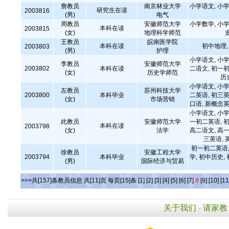
詹教员
南京林业大学
小学语文, 小学
研究生在读
2003816
(男)
电气
周教员
安徽师范大学
小学数学, 小学
本科在读
2003815
(女)
地理科学师范
王教员
皖南医学院
本科在读
初中地理
2003803
(男)
护理
小学语文, 小学
李教员
安徽师范大学
2003802
本科在读
二语文, 初一初
(女)
历史学师范
历
小学语文, 小学
左教员
苏州科技大学
2003800
本科毕业
二英语, 初三英
(女)
市场营销
口语, 新概念英
小学语文, 小学
此教员
安徽师范大学
一初二英语, 初
本科在读
2003798
(女)
法学
高二语文, 高一
三英语, 
初一初二英语,
徐教员
安徽工程大学
2003794
本科毕业
学, 初中历史,
(男)
国际经济与贸易
>>>共[157]条教员信息 共[11]页 每页[15]条
[1]
[2]
[3]
[4]
[5]
[6]
[7]
8
[9]
[10]
[11
关于我们
-
请家教