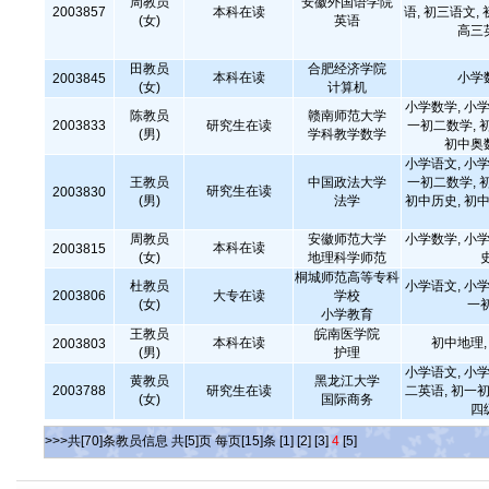
周教员
安徽外国语学院
2003857
本科在读
语, 初三语文,
(女)
英语
高三
田教员
合肥经济学院
本科在读
小学
2003845
(女)
计算机
小学数学, 小学
陈教员
赣南师范大学
2003833
研究生在读
一初二数学, 
(男)
学科教学数学
初中奥
小学语文, 小学
王教员
中国政法大学
一初二数学, 
研究生在读
2003830
(男)
法学
初中历史, 初中
周教员
安徽师范大学
小学数学, 小学
本科在读
2003815
(女)
地理科学师范
桐城师范高等专科
杜教员
小学语文, 小学
2003806
大专在读
学校
(女)
一
小学教育
王教员
皖南医学院
本科在读
初中地理
2003803
(男)
护理
小学语文, 小学
黄教员
黑龙江大学
2003788
研究生在读
二英语, 初一初
(女)
国际商务
四
>>>共[70]条教员信息 共[5]页 每页[15]条
[1]
[2]
[3]
4
[5]