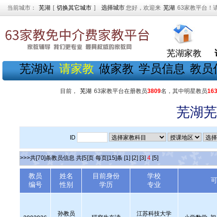
当前城市：
芜湖
[
切换其它城市
]
选择城市
您好，欢迎来
芜湖
63家教平台！
芜湖家教
芜湖站
请家教
做家教
学员信息
教员
目前，
芜湖
63家教平台在册教员
3809
名，其中明星教员
16
芜湖芜
ID
>>>共[70]条教员信息 共[5]页 每页[15]条
[1]
[2]
[3]
4
[5]
教员
姓名
目前身份
学校
编号
性别
学历
专业
孙教员
江苏科技大学