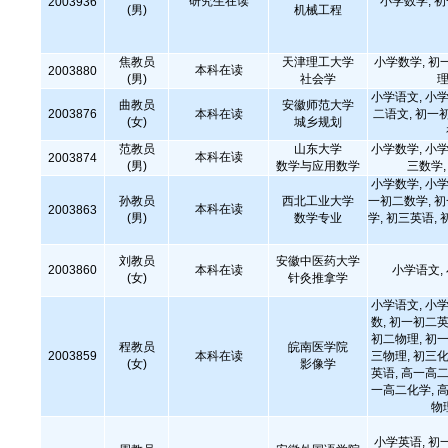
研究生在读
小学数学, 
2003936
(男)
机械工程
焦教员
天津理工大学
小学数学, 初
本科在读
2003880
(男)
社会学
理
小学语文, 小学
曲教员
安徽师范大学
2003876
本科在读
二语文, 初一
(女)
城乡规划
范教员
山东大学
小学数学, 小学
本科在读
2003874
(男)
数学与应用数学
三数学
小学数学, 小学
孙教员
西北工业大学
一初二数学, 
本科在读
2003863
(男)
数学专业
学, 初三英语, 
刘教员
安徽中医药大学
2003860
本科在读
小学语文,
(女)
针灸推拿学
小学语文, 小学
数, 初一初二英
初二物理, 初一
程教员
皖南医学院
2003859
本科在读
三物理, 初三化
(女)
影像学
英语, 高一高二
一高二化学, 高
物
小学英语, 初