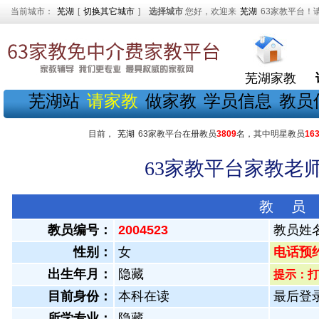
当前城市：
芜湖
[
切换其它城市
]
选择城市
您好，欢迎来
芜湖
63家教平台！
芜湖家教
芜湖站
请家教
做家教
学员信息
教员
目前，
芜湖
63家教平台在册教员
3809
名，其中明星教员
16
63家教平台家教老师
教 员
教员编号：
2004523
教员姓
性别：
女
电话预约教
出生年月：
隐藏
提示：打
目前身份：
本科在读
最后登录：
所学专业：
隐藏