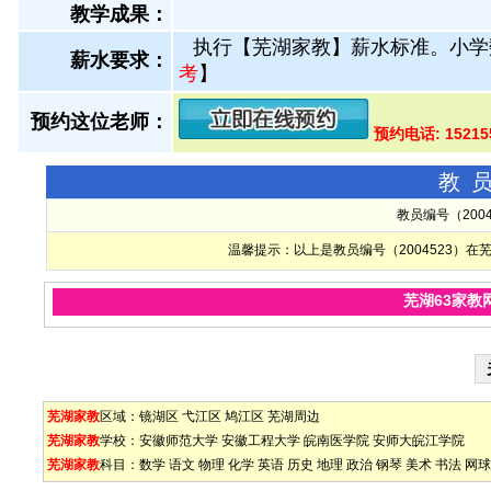
教学成果：
执行【芜湖家教】薪水标准。小学
薪水要求：
考
】
预约这位老师：
预约电话: 15215
教
教员编号（200
温馨提示：以上是教员编号（2004523）
芜湖63家教
芜湖家教
区域：
镜湖区
弋江区
鸠江区
芜湖周边
芜湖家教
学校：
安徽师范大学
安徽工程大学
皖南医学院
安师大皖江学院
芜湖家教
科目：
数学
语文
物理
化学
英语
历史
地理
政治
钢琴
美术
书法
网球