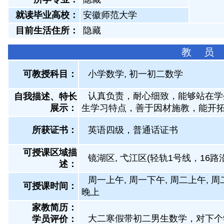
就读毕业高校：
安徽师范大学
目前生活住所：
隐藏
教 员
可教授科目：
小学数学, 初一初二数学
认真负责，耐心细致，能够站在学
自我描述、特长
展示
：
生学习特点，善于因材施教，能开
所获证书
：
英语四级，普通话证书
可授课区域描
镜湖区, 弋江区(轻轨1号线，16路
述：
周一上午, 周一下午, 周二上午, 周
可授课时间：
晚上
家教简历：
大二寒假带初二男生数学，对下个
学员评价：