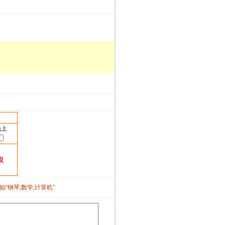
晚上
议
如“钢琴,数学,计算机”