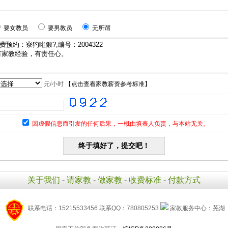
要女教员
要男教员
无所谓
元/小时
【
点击查看家教薪资参考标准
】
因虚假信息而引发的任何后果，一概由填表人负责，与本站无关。
关于我们
-
请家教
-
做家教
-
收费标准
-
付款方式
联系电话：15215533456 联系QQ：780805253
家教服务中心：芜湖