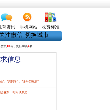
教育资讯
手机网站
收费标准
关注微信
切换城市
新教员
10
名，更新学员
4
名
需求信息
、"周同学" 、"徐州63教育"
们会在第一时间联系您