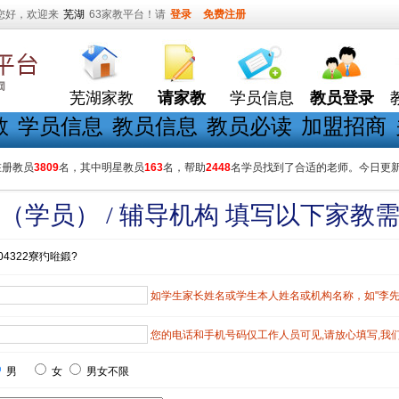
您好，欢迎来
芜湖
63家教平台！请
登录
免费注册
芜湖家教
请家教
学员信息
教员登录
教
学员信息
教员信息
教员必读
加盟招商
在册教员
3809
名，其中明星教员
163
名，帮助
2448
名学员找到了合适的老师。今日更
（学员） / 辅导机构 填写以下家教
04322寮犳暀鍛?
如学生家长姓名或学生本人姓名或机构名称，如"李先生"
您的电话和手机号码仅工作人员可见,请放心填写,我
男
女
男女不限