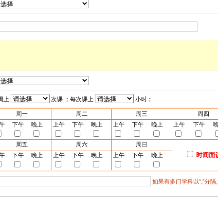
周上
次课 ；每次课上
小时；
周一
周二
周三
周四
午
下午
晚上
上午
下午
晚上
上午
下午
晚上
上午
下午
周五
周六
周日
时间面
午
下午
晚上
上午
下午
晚上
上午
下午
晚上
如果有多门学科以“,”分隔,