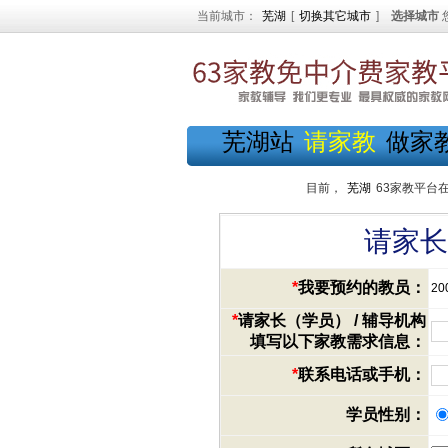
当前城市：
芜湖
[
切换其它城市
]
选择城市
芜湖站
请家教
做家
目前，
芜湖
63家教平台
请家长
*
我要预约的教员：
20
*
请家长（学员） / 辅导机构
填写以下家教需求信息：
*
联系电话或手机：
学员性别：