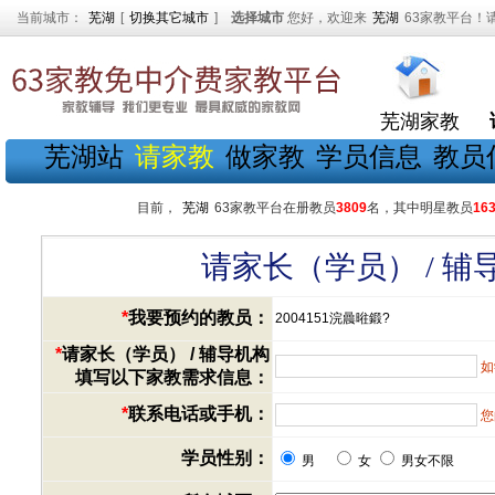
当前城市：
芜湖
[
切换其它城市
]
选择城市
您好，欢迎来
芜湖
63家教平台！
芜湖家教
芜湖站
请家教
做家教
学员信息
教员
目前，
芜湖
63家教平台在册教员
3809
名，其中明星教员
16
请家长（学员） / 
*
我要预约的教员：
2004151浣曟暀鍛?
*
请家长（学员） / 辅导机构
如
填写以下家教需求信息：
*
联系电话或手机：
您
学员性别：
男
女
男女不限