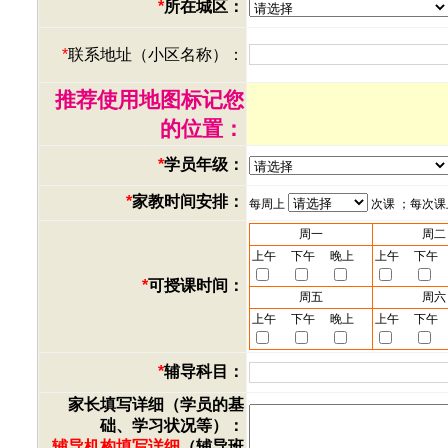
*
所在城区：
*
联系地址（小区名称）：
推荐使用地图标记您
的位置：
*
学员年级：
*
家教时间安排：
每周上
次课 ；每次
周一
周二
上午
下午
晚上
上午
下午
*
可授课时间：
周五
周六
上午
下午
晚上
上午
下午
*
辅导科目：
家长填写详细（学员的基
础、学习状况等）：
辅导机构填写详细
（辅导班