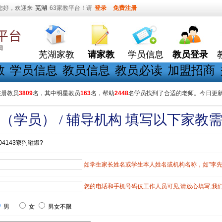
您好，欢迎来
芜湖
63家教平台！请
登录
免费注册
芜湖家教
请家教
学员信息
教员登录
教
学员信息
教员信息
教员必读
加盟招商
在册教员
3809
名，其中明星教员
163
名，帮助
2448
名学员找到了合适的老师。今日更
（学员） / 辅导机构 填写以下家教
04143寮犳暀鍛?
如学生家长姓名或学生本人姓名或机构名称，如"李先生"
您的电话和手机号码仅工作人员可见,请放心填写,我
男
女
男女不限