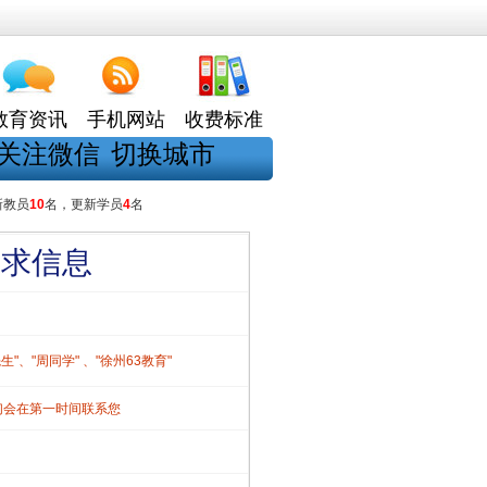
教育资讯
手机网站
收费标准
关注微信
切换城市
新教员
10
名，更新学员
4
名
需求信息
、"周同学" 、"徐州63教育"
们会在第一时间联系您