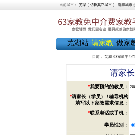
当前城市：
芜湖
[
切换其它城市
]
选择城市
芜湖站
请家教
做家
目前，
芜湖
63家教平台
请家长
*
我要预约的教员：
20
*
请家长（学员） / 辅导机构
填写以下家教需求信息：
*
联系电话或手机：
学员性别：