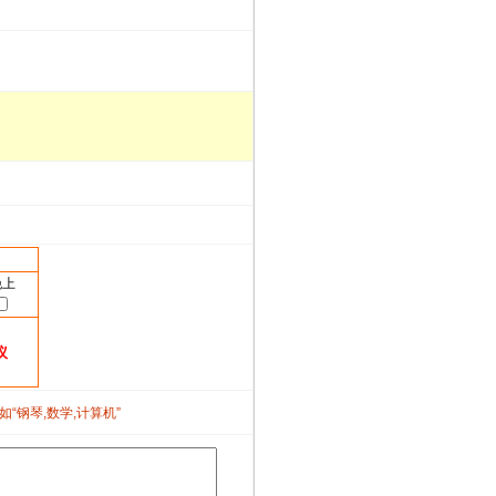
晚上
议
如“钢琴,数学,计算机”