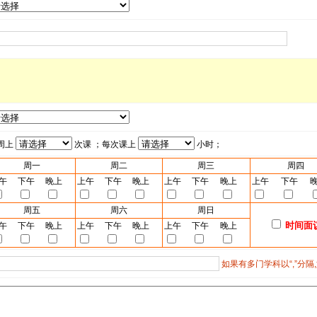
周上
次课 ；每次课上
小时；
周一
周二
周三
周四
午
下午
晚上
上午
下午
晚上
上午
下午
晚上
上午
下午
周五
周六
周日
时间面
午
下午
晚上
上午
下午
晚上
上午
下午
晚上
如果有多门学科以“,”分隔,