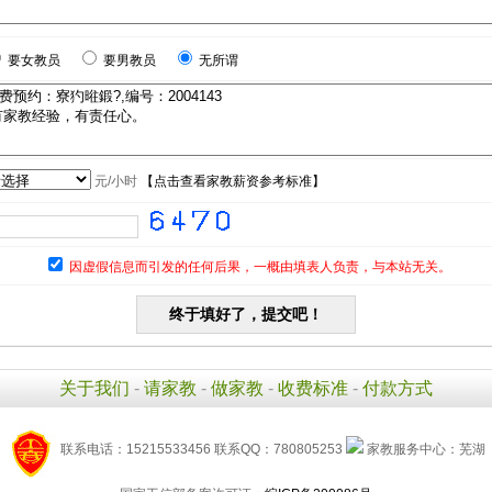
要女教员
要男教员
无所谓
元/小时
【
点击查看家教薪资参考标准
】
因虚假信息而引发的任何后果，一概由填表人负责，与本站无关。
关于我们
-
请家教
-
做家教
-
收费标准
-
付款方式
联系电话：15215533456 联系QQ：780805253
家教服务中心：芜湖