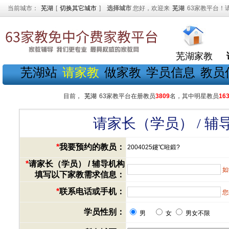
当前城市：
芜湖
[
切换其它城市
]
选择城市
您好，欢迎来
芜湖
63家教平台！
芜湖家教
芜湖站
请家教
做家教
学员信息
教员
目前，
芜湖
63家教平台在册教员
3809
名，其中明星教员
16
请家长（学员） / 
*
我要预约的教员：
2004025鑳℃暀鍛?
*
请家长（学员） / 辅导机构
如
填写以下家教需求信息：
*
联系电话或手机：
您
学员性别：
男
女
男女不限