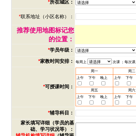
*
所在城区：
*
联系地址（小区名称）：
推荐使用地图标记您
的位置：
*
学员年级：
*
家教时间安排：
每周上
次课 ；每次
周一
周二
上午
下午
晚上
上午
下午
*
可授课时间：
周五
周六
上午
下午
晚上
上午
下午
*
辅导科目：
家长填写详细（学员的基
础、学习状况等）：
辅导机构填写详细
（辅导班