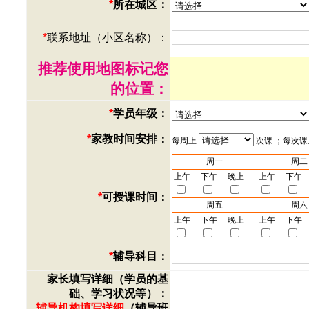
*
所在城区：
*
联系地址（小区名称）：
推荐使用地图标记您
的位置：
*
学员年级：
*
家教时间安排：
每周上
次课 ；每次
周一
周二
上午
下午
晚上
上午
下午
*
可授课时间：
周五
周六
上午
下午
晚上
上午
下午
*
辅导科目：
家长填写详细（学员的基
础、学习状况等）：
辅导机构填写详细
（辅导班