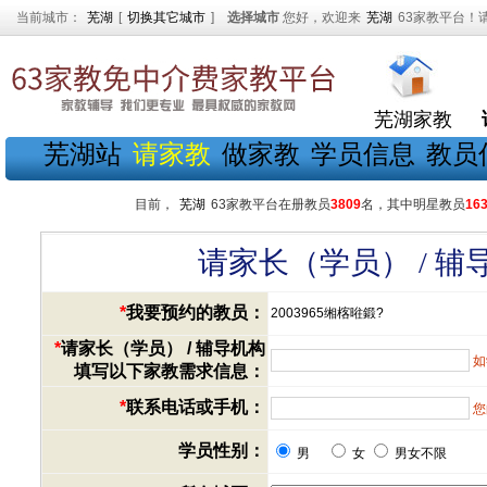
当前城市：
芜湖
[
切换其它城市
]
选择城市
您好，欢迎来
芜湖
63家教平台！
芜湖家教
芜湖站
请家教
做家教
学员信息
教员
目前，
芜湖
63家教平台在册教员
3809
名，其中明星教员
16
请家长（学员） / 
*
我要预约的教员：
2003965缃楁暀鍛?
*
请家长（学员） / 辅导机构
如
填写以下家教需求信息：
*
联系电话或手机：
您
学员性别：
男
女
男女不限