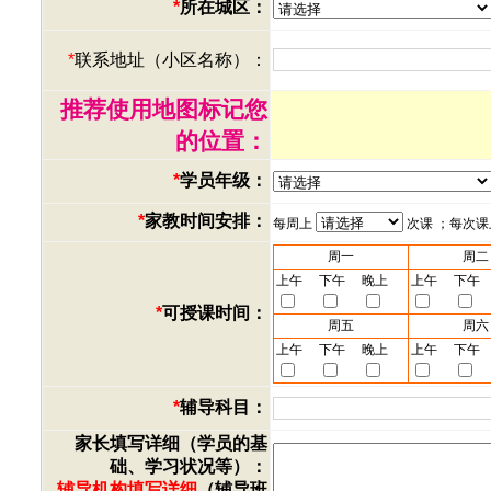
*
所在城区：
*
联系地址（小区名称）：
推荐使用地图标记您
的位置：
*
学员年级：
*
家教时间安排：
每周上
次课 ；每次
周一
周二
上午
下午
晚上
上午
下午
*
可授课时间：
周五
周六
上午
下午
晚上
上午
下午
*
辅导科目：
家长填写详细（学员的基
础、学习状况等）：
辅导机构填写详细
（辅导班