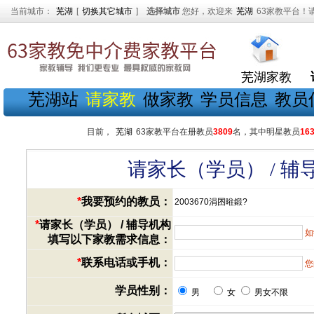
当前城市：
芜湖
[
切换其它城市
]
选择城市
您好，欢迎来
芜湖
63家教平台！
芜湖家教
芜湖站
请家教
做家教
学员信息
教员
目前，
芜湖
63家教平台在册教员
3809
名，其中明星教员
16
请家长（学员） / 
*
我要预约的教员：
2003670涓囨暀鍛?
*
请家长（学员） / 辅导机构
如
填写以下家教需求信息：
*
联系电话或手机：
您
学员性别：
男
女
男女不限