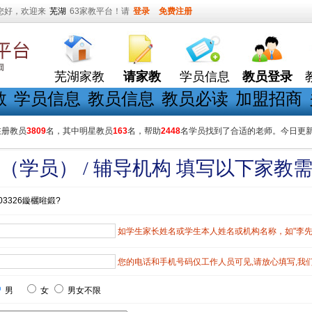
您好，欢迎来
芜湖
63家教平台！请
登录
免费注册
芜湖家教
请家教
学员信息
教员登录
教
学员信息
教员信息
教员必读
加盟招商
在册教员
3809
名，其中明星教员
163
名，帮助
2448
名学员找到了合适的老师。今日更
（学员） / 辅导机构 填写以下家教
03326鏇欐暀鍛?
如学生家长姓名或学生本人姓名或机构名称，如"李先生"
您的电话和手机号码仅工作人员可见,请放心填写,我
男
女
男女不限