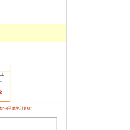
晚上
议
如“钢琴,数学,计算机”