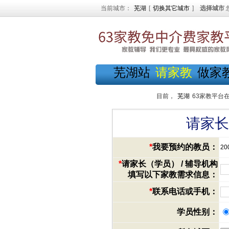
当前城市：
芜湖
[
切换其它城市
]
选择城市
芜湖站
请家教
做家
目前，
芜湖
63家教平台
请家长
*
我要预约的教员：
20
*
请家长（学员） / 辅导机构
填写以下家教需求信息：
*
联系电话或手机：
学员性别：