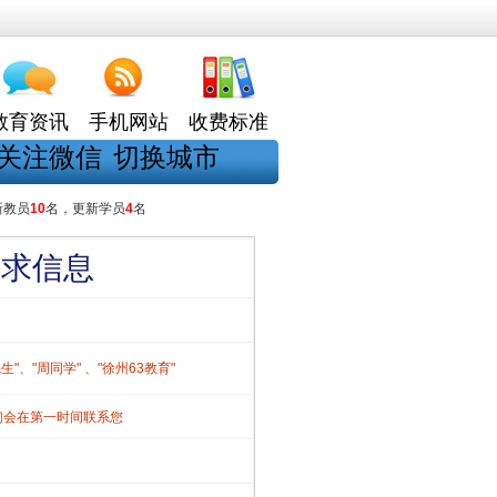
教育资讯
手机网站
收费标准
关注微信
切换城市
新教员
10
名，更新学员
4
名
需求信息
、"周同学" 、"徐州63教育"
们会在第一时间联系您