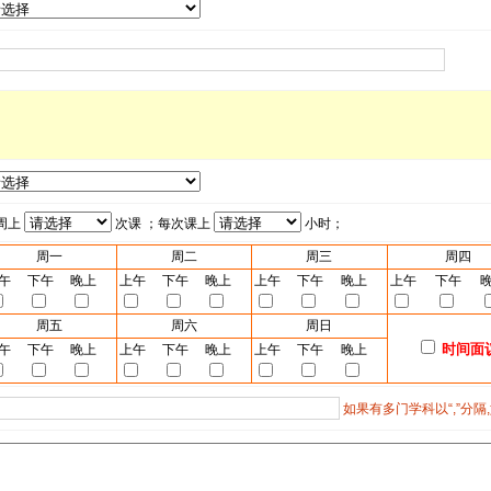
周上
次课 ；每次课上
小时；
周一
周二
周三
周四
午
下午
晚上
上午
下午
晚上
上午
下午
晚上
上午
下午
周五
周六
周日
时间面
午
下午
晚上
上午
下午
晚上
上午
下午
晚上
如果有多门学科以“,”分隔,