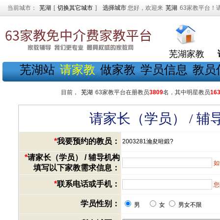
当前城市：
芜湖
[
切换其它城市
]
选择城市
您好，欢迎来
芜湖
63家教平台！
芜湖家教
芜湖站
请家教
做家教
学员信息
教员
目前，
芜湖
63家教平台在册教员
3809
名，其中明星教员
16
请家长（学员） / 
*
我要预约的教员：
2003281瀹夋暀鍛?
*
请家长（学员） / 辅导机构
如
填写以下家教需求信息：
*
联系电话或手机：
您
学员性别：
男
女
男女不限