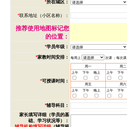
*
所在城区：
*
联系地址（小区名称）：
推荐使用地图标记您
的位置：
*
学员年级：
*
家教时间安排：
每周上
次课 ；每次
周一
周二
上午
下午
晚上
上午
下午
*
可授课时间：
周五
周六
上午
下午
晚上
上午
下午
*
辅导科目：
家长填写详细（学员的基
础、学习状况等）：
辅导机构填写详细
（辅导班