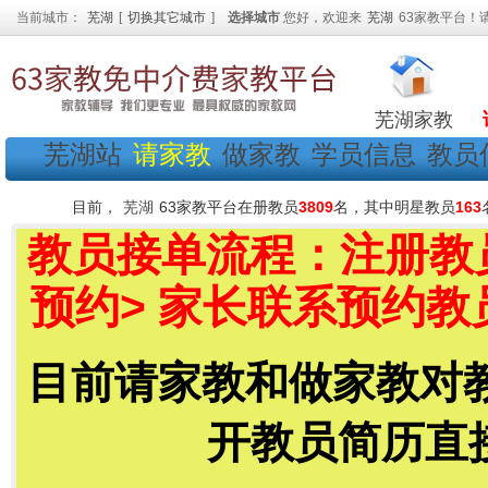
当前城市：
芜湖
[
切换其它城市
]
选择城市
您好，欢迎来
芜湖
63家教平台！
芜湖家教
芜湖站
请家教
做家教
学员信息
教员
目前，
芜湖
63家教平台在册教员
3809
名，其中明星教员
163
教员接单流程：注册教员
预约> 家长联系预约教
目前请家教和做家教对
开教员简历直